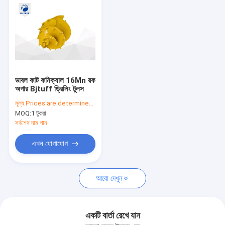
ডাবল কাট কনিক্যাল 16Mn রক
অগার Bjtuff ড্রিলিং টুলস
মূল্য:
Prices are determined by quantity and model of product
MOQ:
1 টুকরা
সর্বশেষ দাম পান
এখন যোগাযোগ
বাড়ি
আরো দেখুন
পণ্য
আমাদের সম্পর্কে
একটি বার্তা রেখে যান