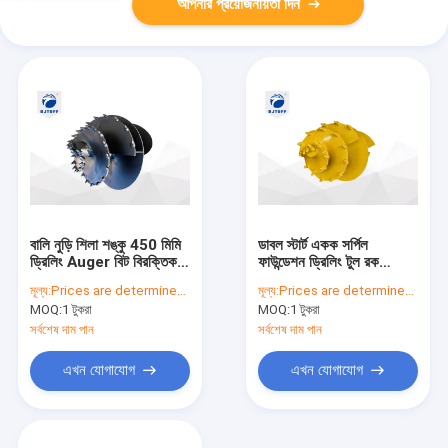
আপনার প্রয়োজনীয়তা দিন
বালি নুড়ি শিলা শঙ্কু 450 মিমি
ডাবল স্টার্ট একক সর্পিল
ড্রিলিং Auger বিট বিরক্তিকর
ফাউন্ডেশন ড্রিলিং টুল রক
সরঞ্জাম
Auger
মূল্য:
Prices are determined by quantity and model of product
মূল্য:
Prices are determined by quantity and model of product
MOQ:
1 টুকরা
MOQ:
1 টুকরা
সর্বশেষ দাম পান
সর্বশেষ দাম পান
এখন যোগাযোগ
এখন যোগাযোগ